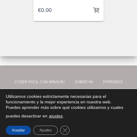
€
0.00
COSER FÁCIL CON MINAURI
SOBRE MÍ
PATRONES
Utilizamos cookies estrictamente necesarias para el
VÍDEOS
BLOG
COOKIES
PRIVACIDAD
LEGAL
funcionamiento y la mejor experiencia en nuestra web.
Puedes aprender más sobre qué cookies utilizamos y cuales
MI USUARIO
CONTÁCTO
puedes desactivar en
ajustes
.
Hestia | Desarrollado por
ThemeIsle
CERRAR EL BANNER DE COOKIES
Aceptar
Ajustes