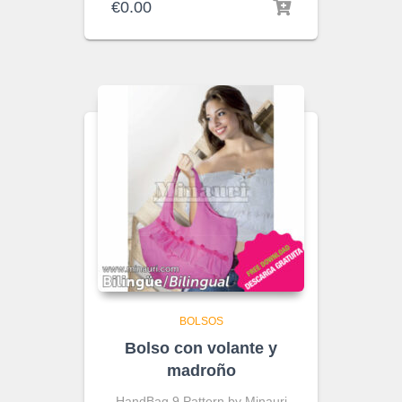
€
0.00
BOLSOS
Bolso con volante y
madroño
HandBag 9 Pattern by Minauri