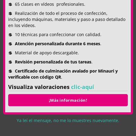
💲 65 clases en vídeos profesionales.
VEN A CONOCER LA ACADEMIA
💲 Realización de todo el proceso de confección,
incluyendo máquinas, materiales y paso a paso detallado
en los vídeos.
💲 10 técnicas para confeccionar con calidad.
💲
Atención personalizada durante 6 meses
.
💲 Material de apoyo descargable.
💲
Revisión personalizada de tus tareas
.
💲
Certificado de culminación avalado por Minauri y
verificable con código QR
.
Visualiza valoraciones
clic-aquí
¡Más información!
Ya leí el mensaje, no me lo muestres nuevamente.