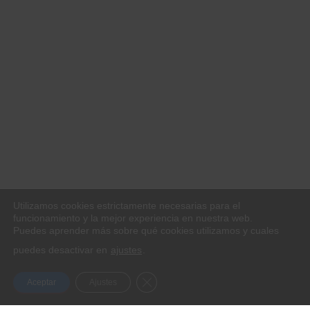
Utilizamos cookies estrictamente necesarias para el
funcionamiento y la mejor experiencia en nuestra web.
Puedes aprender más sobre qué cookies utilizamos y cuales
puedes desactivar en
ajustes
.
CERRAR EL BANNER DE COOKIES
Aceptar
Ajustes