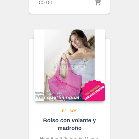
€
0.00
BOLSOS
Bolso con volante y
madroño
HandBag 9 Pattern by Minauri