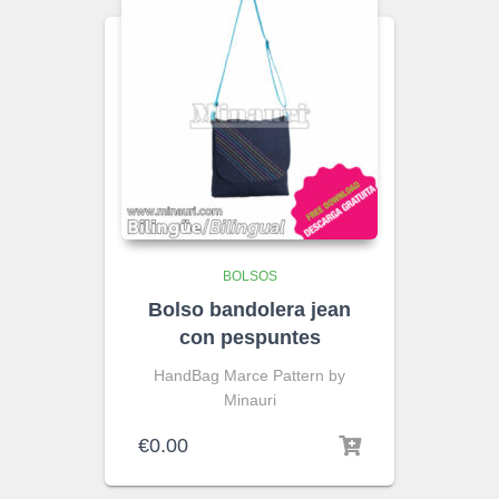
BOLSOS
Bolso bandolera jean
con pespuntes
HandBag Marce Pattern by
Minauri
€
0.00