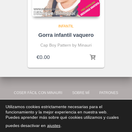
INFANTIL
Gorra infantil vaquero
Cap Boy Pattern by Minauri
€
0.00
COSER FÁCIL CON MINAURI
SOBRE MÍ
PATRONES
Utilizamos cookies estrictamente necesarias para el
VÍDEOS
BLOG
COOKIES
PRIVACIDAD
LEGAL
funcionamiento y la mejor experiencia en nuestra web.
Puedes aprender más sobre qué cookies utilizamos y cuales
MI USUARIO
CONTÁCTO
puedes desactivar en
ajustes
.