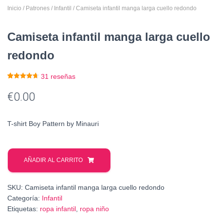
Inicio
/
Patrones
/
Infantil
/ Camiseta infantil manga larga cuello redondo
Camiseta infantil manga larga cuello
redondo
31
reseñas
Valorado
31
con
4.68
€
0.00
de 5 en
base a
valoracione
s de
clientes
T-shirt Boy Pattern by Minauri
AÑADIR AL CARRITO
SKU:
Camiseta infantil manga larga cuello redondo
Categoría:
Infantil
Etiquetas:
ropa infantil
,
ropa niño